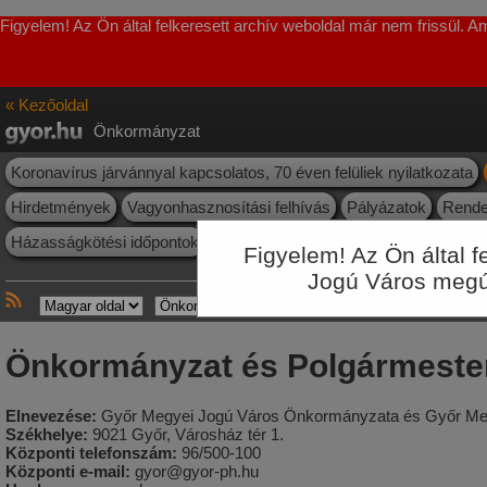
Figyelem! Az Ön által felkeresett archív weboldal már nem frissül. 
« Kezőoldal
Önkormányzat
Koronavírus járvánnyal kapcsolatos, 70 éven felüliek nyilatkozata
Hirdetmények
Vagyonhasznosítási felhívás
Pályázatok
Rende
Házasságkötési időpontok
Nyilvántartások, névjegyzékek
Felül
Figyelem! Az Ön által 
Jogú Város megúju
Önkormányzat és Polgármester
Elnevezése:
Győr Megyei Jogú Város Önkormányzata és Győr Megy
Székhelye:
9021 Győr, Városház tér 1.
Központi telefonszám:
96/500-100
Központi e-mail:
gyor@gyor-ph.hu