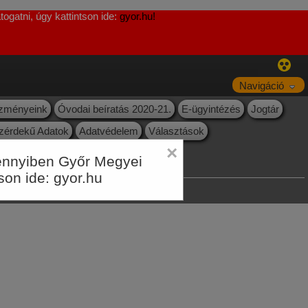
ogatni, úgy kattintson ide:
gyor.hu!
Navigáció
ézményeink
Óvodai beíratás 2020-21.
E-ügyintézés
Jogtár
zérdekű Adatok
Adatvédelem
Választások
×
Amennyiben Győr Megyei
tson ide:
gyor.hu