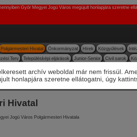
Amennyiben Győr Megyei Jogú Város megújult honlapjára szeretne ellát
Polgármesteri Hivatal
Önkormányzat
Hírek
Közgyűlések
Int
zési Terv
Településképi eljárások
Junior-Senior
Civil sarok
Kö
vizsgált címek
Leggyakoribb utónevek Győrben
felkeresett archív weboldal már nem frissül. 
lt honlapjára szeretne ellátogatni, úgy kattin
i Hivatal
ei Jogú Város Polgármesteri Hivatala