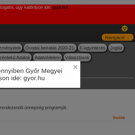
ogatni, úgy kattintson ide:
gyor.hu!
Navigáció
ézményeink
Óvodai beíratás 2020-21.
E-ügyintézés
Jogtár
zérdekű Adatok
Adatvédelem
Választások
×
Amennyiben Győr Megyei
tson ide:
gyor.hu
 rendezendő ünnepség programját.
Tovább