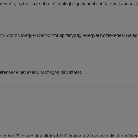
mesebb, biztonságosabb. A gyaloglás jó hangulatot, társas kapcsolato
on-Sopron Megyei Rendőr-főkapitányság -Megyei Közlekedési Baleset
erecset elnevezésű országos pályázatát.
ber 21-én (csütörtökön) 14:00 órakor a Városháza dísztermében kö