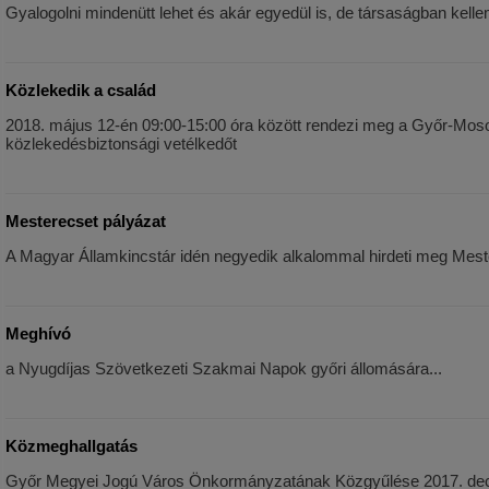
Gyalogolni mindenütt lehet és akár egyedül is, de társaságban kelle
Közlekedik a család
2018. május 12-én 09:00-15:00 óra között rendezi meg a Győr-Mos
közlekedésbiztonsági vetélkedőt
Mesterecset pályázat
A Magyar Államkincstár idén negyedik alkalommal hirdeti meg Mest
Meghívó
a Nyugdíjas Szövetkezeti Szakmai Napok győri állomására...
Közmeghallgatás
Győr Megyei Jogú Város Önkormányzatának Közgyűlése 2017. decem