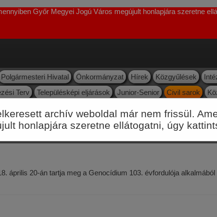
Amennyiben Győr Megyei Jogú Város megújult honlapjára szeretne ellát
Polgármesteri Hivatal
Önkormányzat
Hírek
Közgyűlések
Int
zési Terv
Településképi eljárások
Junior-Senior
Civil sarok
Kö
vizsgált címek
Leggyakoribb utónevek Győrben
felkeresett archív weboldal már nem frissül. 
lt honlapjára szeretne ellátogatni, úgy kattin
prilis 20-án tartja meg a Genocídium 103. évfordulója alkalmából