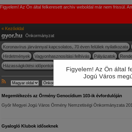
Figyelem! Az Ön által felkeresett archív weboldal már nem frissül. 
« Kezőoldal
Önkormányzat
Koronavírus járvánnyal kapcsolatos, 70 éven felüliek nyilatkozata
Hirdetmények
Vagyonhasznosítási felhívás
Pályázatok
Rende
Házasságkötési időpontok
Nyilvántartások, névjegyzékek
Felül
Figyelem! Az Ön által 
Jogú Város megúju
Megemlékezés az Örmény Genocídium 103-ik évfordulóján
Győr Megyei Jogú Város Örmény Nemzetiségi Önkormányzata 2018. á
Gyalogló Klubok időseknek