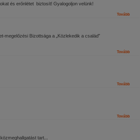
kat és erőnlétet biztosít! Gyalogoljon velünk!
Tovább
-megelőzési Bizottsága a „Közlekedik a család”
Tovább
Tovább
Tovább
zmeghallgatást tart...