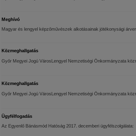
Meghívó
Magyar és lengyel képzőművészek alkotásainak jótékonysági árve
Közmeghallgatás
Győr Megyei Jogú VárosLengyel Nemzetiségi Önkormányzata közmegh
Közmeghallgatás
Győr Megyei Jogú VárosLengyel Nemzetiségi Önkormányzata közmegh
Ügyfélfogadás
Az Egyenlő Bánásmód Hatóság 2017. decemberi ügyfélszolgálata: